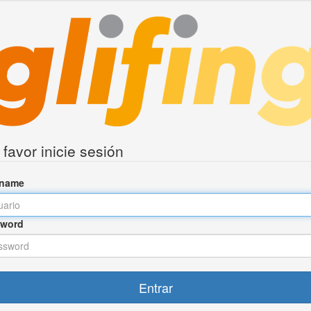
 favor inicie sesión
rname
word
Entrar