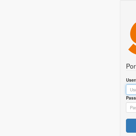
Por
Use
Pass